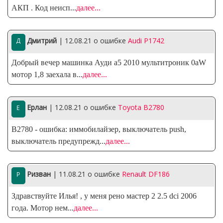
АКП . Код неисп
...
далее...
Дмитрий
| 12.08.21
о ошибке
Audi P1742
Добрый вечер машинка Ауди а5 2010 мультитроник 0аW
мотор 1,8 заехала в
...
далее...
Ерлан
| 12.08.21
о ошибке
Toyota B2780
B2780 - ошибка: иммобилайзер, выключатель push,
выключатель предупрежд
...
далее...
Ризван
| 11.08.21
о ошибке
Renault DF186
Здравствуйте Илья! , у меня рено мастер 2 2.5 dci 2006
года. Мотор нем
...
далее...