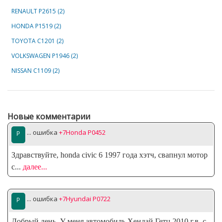
RENAULT P2615 (2)
HONDA P1519 (2)
TOYOTA C1201 (2)
VOLKSWAGEN P1946 (2)
NISSAN C1109 (2)
Новые комментарии
... ошибка
+7Honda P0452
Здравствуйте, honda civic 6 1997 года хэтч, свапнул мотор
с
...
далее...
... ошибка
+7Hyundai P0722
Добрый день. У меня автомобиль Хендай Гетц 2010 г.в. с