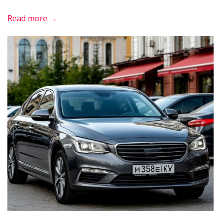
«Почему
Read more →
контейнерный
вывоз
мусора
удобнее
других
способов»