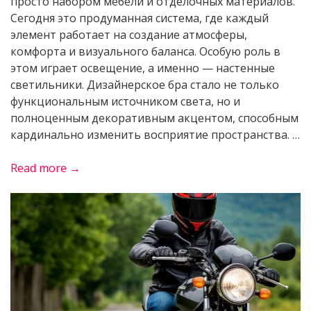
просто набором мебели и отделочных материалов.
Сегодня это продуманная система, где каждый
элемент работает на создание атмосферы,
комфорта и визуального баланса. Особую роль в
этом играет освещение, а именно — настенные
светильники. Дизайнерское бра стало не только
функциональным источником света, но и
полноценным декоративным акцентом, способным
кардинально изменить восприятие пространства. …
«Как
Read more →
выбрать
дизайнерское
бра
для
современного
интерьера»