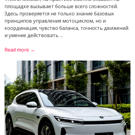
площадке вызывает больше всего сложностей.
Здесь проверяется не только знание базовых
принципов управления мотоциклом, но и
координация, чувство баланса, точность движений
и умение действовать …
«Как
Read more →
подготовиться
к
сдаче
экзамена
на
мотоцикл»