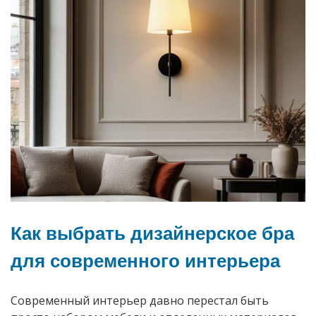
признаки
износа
и
когда
нужна
замена
деталей»
Как выбрать дизайнерское бра
для современного интерьера
Современный интерьер давно перестал быть