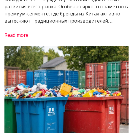
развития всего рынка. Особенно ярко это заметно в
премиум-сегменте, где бренды из Китая активно
вытесняют традиционных производителей. …
«Почему
Read more →
китайские
электромобили
захватывают
премиум-
сегмент
и
будущее
Zeekr»