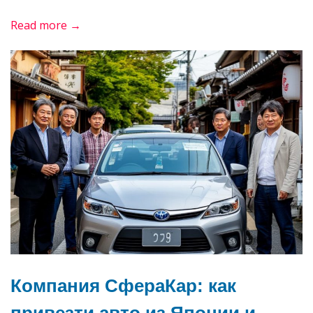
«Топ-10
Read more →
самых
надежных
китайских
автомобилей
2025–
2026
года»
Компания СфераКар: как