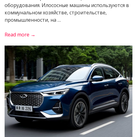
оборудования. Илососные машины используются в
коммунальном хозяйстве, строительстве,
промышленности, на …
«Виды
Read more →
илососных
машин
и
их
назначение»