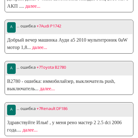
АКП .
...
далее...
... ошибка
+7Audi P1742
Добрый вечер машинка Ауди а5 2010 мультитроник 0аW
мотор 1,8
...
далее...
... ошибка
+7Toyota B2780
B2780 - ошибка: иммобилайзер, выключатель push,
выключатель
...
далее...
... ошибка
+7Renault DF186
Здравствуйте Илья! , у меня рено мастер 2 2.5 dci 2006
года.
...
далее...