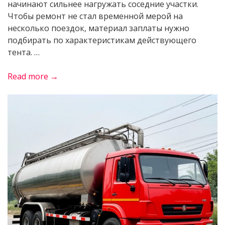
начинают сильнее нагружать соседние участки.
Чтобы ремонт не стал временной мерой на
несколько поездок, материал заплаты нужно
подбирать по характеристикам действующего
тента. …
«Как
Read more →
выбрать
тентовую
ткань
для
ремонта
кузовного
полога»