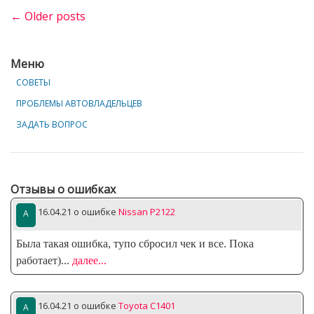
авто
← Older posts
Posts
с
navigation
пробегом
Меню
в
Казани
СОВЕТЫ
и
ПРОБЛЕМЫ АВТОВЛАДЕЛЬЦЕВ
не
ЗАДАТЬ ВОПРОС
ошибиться:
на
что
обратить
Отзывы о ошибках
внимание»
16.04.21
о ошибке
Nissan P2122
Была такая ошибка, тупо сбросил чек и все. Пока
работает)
...
далее...
16.04.21
о ошибке
Toyota C1401