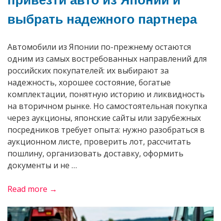
привезти авто из Японии и
выбрать надежного партнера
Автомобили из Японии по-прежнему остаются
одним из самых востребованных направлений для
российских покупателей: их выбирают за
надежность, хорошее состояние, богатые
комплектации, понятную историю и ликвидность
на вторичном рынке. Но самостоятельная покупка
через аукционы, японские сайты или зарубежных
посредников требует опыта: нужно разобраться в
аукционном листе, проверить лот, рассчитать
пошлину, организовать доставку, оформить
документы и не …
«Компания
Read more →
СфераКар:
как