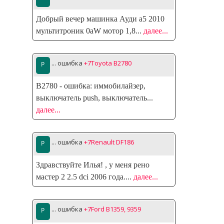
Добрый вечер машинка Ауди а5 2010
мультитроник 0аW мотор 1,8
...
далее...
... ошибка
+7Toyota B2780
B2780 - ошибка: иммобилайзер,
выключатель push, выключатель
...
далее...
... ошибка
+7Renault DF186
Здравствуйте Илья! , у меня рено
мастер 2 2.5 dci 2006 года.
...
далее...
... ошибка
+7Ford B1359, 9359