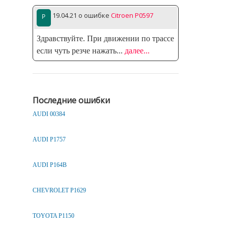
19.04.21
о ошибке
Citroen P0597
Здравствуйте. При движении по трассе
если чуть резче нажать
...
далее...
Последние ошибки
AUDI 00384
AUDI P1757
AUDI P164B
CHEVROLET P1629
TOYOTA P1150