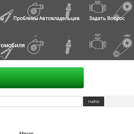
ты
Проблемы Автовладельцев
Задать Вопрос
томобиля
Меню