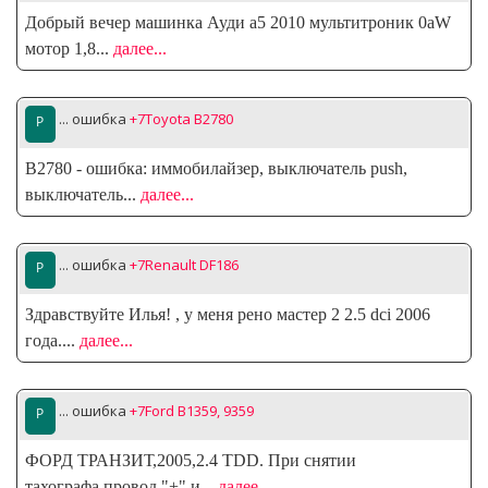
Добрый вечер машинка Ауди а5 2010 мультитроник 0аW
мотор 1,8
...
далее...
... ошибка
+7Toyota B2780
B2780 - ошибка: иммобилайзер, выключатель push,
выключатель
...
далее...
... ошибка
+7Renault DF186
Здравствуйте Илья! , у меня рено мастер 2 2.5 dci 2006
года.
...
далее...
... ошибка
+7Ford B1359, 9359
ФОРД ТРАНЗИТ,2005,2.4 TDD. При снятии
тахографа,провод "+" и
...
далее...